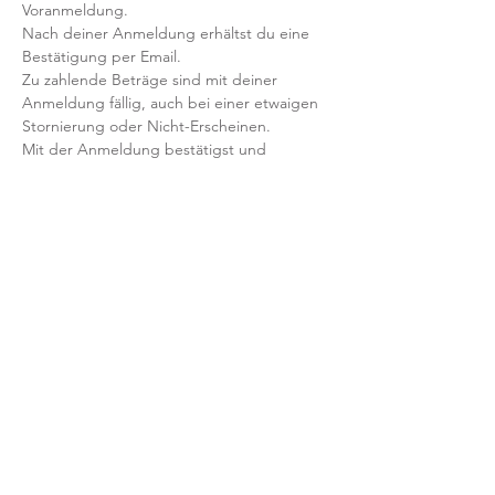
Voranmeldung. 
Nach deiner Anmeldung erhältst du eine 
Bestätigung per Email. 
Zu zahlende Beträge sind mit deiner 
Anmeldung fällig, auch bei einer etwaigen 
Stornierung oder Nicht-Erscheinen.
Mit der Anmeldung bestätigst und 
akzeptierst du unsere 
Teilnahmebedingungen und AGB.
FRAGEN?
Dann schreib uns an: info@yogaheimat.de