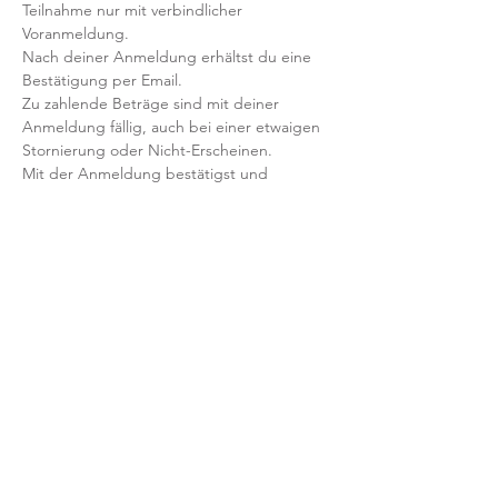
Teilnahme nur mit verbindlicher 
Voranmeldung. 
Nach deiner Anmeldung erhältst du eine 
Bestätigung per Email. 
Zu zahlende Beträge sind mit deiner 
Anmeldung fällig, auch bei einer etwaigen 
Stornierung oder Nicht-Erscheinen.
Mit der Anmeldung bestätigst und 
akzeptierst du unsere 
Teilnahmebedingungen und AGB.
FRAGEN?
Dann schreib uns an: info@yogaheimat.de