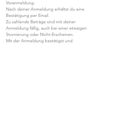
Voranmeldung. 
Nach deiner Anmeldung erhältst du eine 
Bestätigung per Email. 
Zu zahlende Beträge sind mit deiner 
Anmeldung fällig, auch bei einer etwaigen 
Stornierung oder Nicht-Erscheinen.
Mit der Anmeldung bestätigst und 
akzeptierst du unsere 
Teilnahmebedingungen und AGB.
FRAGEN?
Dann schreib uns an: info@yogaheimat.de