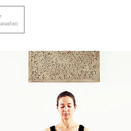
t
 ansehen