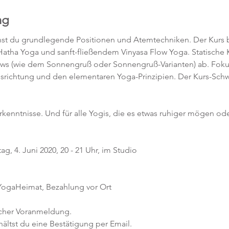
ng
rnst du grundlegende Positionen und Atemtechniken. Der Kurs b
atha Yoga und sanft-fließendem Vinyasa Flow Yoga. Statische
lows (wie dem Sonnengruß oder Sonnengruß-Varianten) ab. Fokus
srichtung und den elementaren Yoga-Prinzipien. Der Kurs-Schw
orkenntnisse. Und für alle Yogis, die es etwas ruhiger mögen ode
, 4. Juni 2020, 20 - 21 Uhr, im Studio 
 YogaHeimat, Bezahlung vor Ort
icher Voranmeldung. 
ltst du eine Bestätigung per Email. 