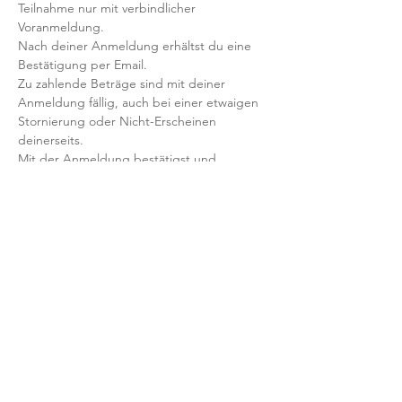
Teilnahme nur mit verbindlicher 
Voranmeldung. 
Nach deiner Anmeldung erhältst du eine 
Bestätigung per Email. 
Zu zahlende Beträge sind mit deiner 
Anmeldung fällig, auch bei einer etwaigen 
Stornierung oder Nicht-Erscheinen 
deinerseits.
Mit der Anmeldung bestätigst und 
akzeptierst du unsere 
Teilnahmebedingungen und AGB.
FRAGEN?
Dann schreib uns an: info@yogaheimat.de