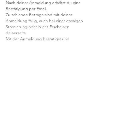
Nach deiner Anmeldung erhältst du eine 
Bestätigung per Email. 
Zu zahlende Beträge sind mit deiner 
Anmeldung fällig, auch bei einer etwaigen 
Stornierung oder Nicht-Erscheinen 
deinerseits.
Mit der Anmeldung bestätigst und 
akzeptierst du unsere 
Teilnahmebedingungen und AGB.
FRAGEN?
Dann schreib uns an: info@yogaheimat.de