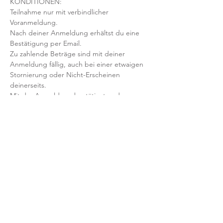
KONDITIONEN:
Teilnahme nur mit verbindlicher 
Voranmeldung. 
Nach deiner Anmeldung erhältst du eine 
Bestätigung per Email. 
Zu zahlende Beträge sind mit deiner 
Anmeldung fällig, auch bei einer etwaigen 
Stornierung oder Nicht-Erscheinen 
deinerseits.
Mit der Anmeldung bestätigst und 
akzeptierst du unsere 
Teilnahmebedingungen und AGB.
FRAGEN?
Dann schreib uns an: info@yogaheimat.de