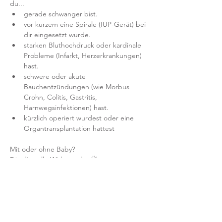
du...
gerade schwanger bist.
vor kurzem eine Spirale (IUP-Gerät) bei 
dir eingesetzt wurde.
starken Bluthochdruck oder kardinale 
Probleme (Infarkt, Herzerkrankungen) 
hast.
schwere oder akute 
Bauchentzündungen (wie Morbus 
Crohn, Colitis, Gastritis,  
Harnwegsinfektionen) hast.
kürzlich operiert wurdest oder eine 
Organtransplantation hattest
Mit oder ohne Baby?
Für die volle Wirkung der Übungen 
empfehlen wir dir, die zwei Stunden für 
dich allein zu nutzen. Wenn du aber frisch 
gebackene Mami bist, keinen Babysitter 
hast oder dein Baby gern mitbringen 
möchtest, ist das natürlich möglich.