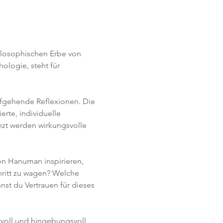
ilosophischen Erbe von 
logie, steht für 
efgehende Reflexionen. Die 
erte, individuelle 
änzt werden wirkungsvolle 
on Hanuman inspirieren, 
ritt zu wagen? Welche 
st du Vertrauen für dieses 
tvoll und hingebungsvoll 