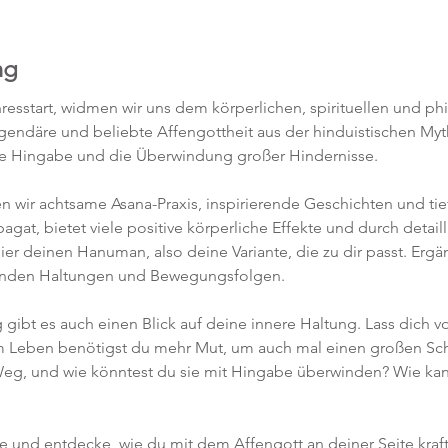
ng
resstart, widmen wir uns dem körperlichen, spirituellen und ph
ndäre und beliebte Affengottheit aus der hinduistischen Mytho
efe Hingabe und die Überwindung großer Hindernisse.
en wir achtsame Asana-Praxis, inspirierende Geschichten und ti
at, bietet viele positive körperliche Effekte und durch detailli
hier deinen Hanuman, also deine Variante, die zu dir passt. Erg
renden Haltungen und Bewegungsfolgen.
ibt es auch einen Blick auf deine innere Haltung. Lass dich v
m Leben benötigst du mehr Mut, um auch mal einen großen Sch
Weg, und wie könntest du sie mit Hingabe überwinden? Wie kann
se und entdecke, wie du mit dem Affengott an deiner Seite kraf