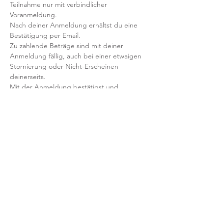
Teilnahme nur mit verbindlicher 
Voranmeldung. 
Nach deiner Anmeldung erhältst du eine 
Bestätigung per Email. 
Zu zahlende Beträge sind mit deiner 
Anmeldung fällig, auch bei einer etwaigen 
Stornierung oder Nicht-Erscheinen 
deinerseits. 
Mit der Anmeldung bestätigst und 
akzeptierst du unsere 
Teilnahmebedingungen und AGB.
FRAGEN?
Dann schreib uns an: info@yogaheimat.de