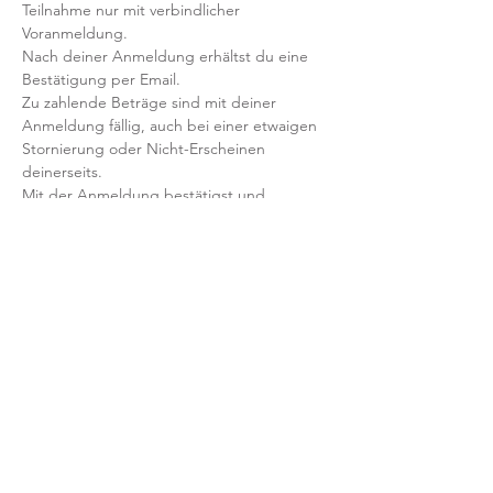
Teilnahme nur mit verbindlicher 
Voranmeldung. 
Nach deiner Anmeldung erhältst du eine 
Bestätigung per Email. 
Zu zahlende Beträge sind mit deiner 
Anmeldung fällig, auch bei einer etwaigen 
Stornierung oder Nicht-Erscheinen 
deinerseits. 
Mit der Anmeldung bestätigst und 
akzeptierst du unsere 
Teilnahmebedingungen und AGB.
FRAGEN?
Dann schreib uns an: info@yogaheimat.de