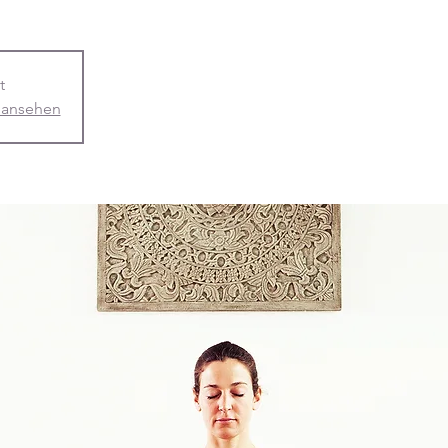
t
 ansehen