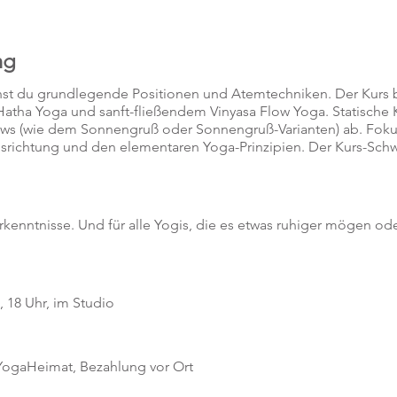
ng
rnst du grundlegende Positionen und Atemtechniken. Der Kurs b
atha Yoga und sanft-fließendem Vinyasa Flow Yoga. Statische
lows (wie dem Sonnengruß oder Sonnengruß-Varianten) ab. Fokus
srichtung und den elementaren Yoga-Prinzipien. Der Kurs-Sch
orkenntnisse. Und für alle Yogis, die es etwas ruhiger mögen od
 18 Uhr, im Studio
 YogaHeimat, Bezahlung vor Ort