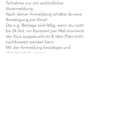
Teilnahme nur mit verbindlicher
Voranmeldung.
Nach deiner Anmeldung erhältst du eine
Bestätigung per Email.
Die o.g. Beträge sind fällig, wenn du nicht
bis 24 Std. vor Kursstart per Mail stornierst,
der Kurs ausgebucht ist & dein Platz nicht
nachbesetzt werden kann.
Mit der Anmeldung bestätigst und
akzeptierst du unsere
Teilnahmebedingungen und AGB.
FRAGEN?
Dann schreib uns an: info@yogaheimat.de