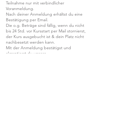
Teilnahme nur mit verbindlicher
Voranmeldung.
Nach deiner Anmeldung erhältst du eine
Bestätigung per Email.
Die o.g. Beträge sind fällig, wenn du nicht
bis 24 Std. vor Kursstart per Mail stornierst,
der Kurs ausgebucht ist & dein Platz nicht
nachbesetzt werden kann.
Mit der Anmeldung bestätigst und
akzeptierst du unsere
Teilnahmebedingungen und AGB.
FRAGEN?
Dann schreib uns an: info@yogaheimat.de