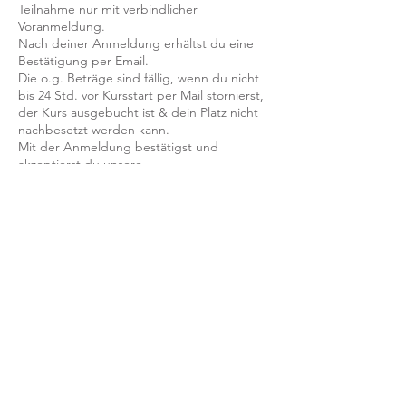
Teilnahme nur mit verbindlicher
Voranmeldung.
Nach deiner Anmeldung erhältst du eine
Bestätigung per Email.
Die o.g. Beträge sind fällig, wenn du nicht
bis 24 Std. vor Kursstart per Mail stornierst,
der Kurs ausgebucht ist & dein Platz nicht
nachbesetzt werden kann.
Mit der Anmeldung bestätigst und
akzeptierst du unsere
Teilnahmebedingungen und AGB.
FRAGEN?
Dann schreib uns an: info@yogaheimat.de