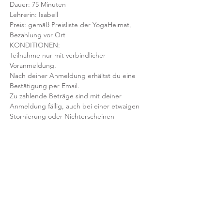
Dauer: 75 Minuten 
Lehrerin: Isabell
Preis: gemäß Preisliste der YogaHeimat, 
Bezahlung vor Ort
KONDITIONEN:
Teilnahme nur mit verbindlicher 
Voranmeldung. 
Nach deiner Anmeldung erhältst du eine 
Bestätigung per Email. 
Zu zahlende Beträge sind mit deiner 
Anmeldung fällig, auch bei einer etwaigen 
Stornierung oder Nichterscheinen 
deinerseits.
Mit der Anmeldung bestätigst und 
akzeptierst du unsere 
Teilnahmebedingungen und AGB.
FRAGEN?
Dann schreib uns an: info@yogaheimat.de