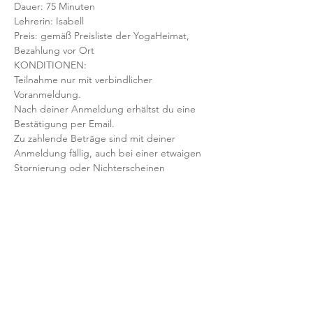
Dauer: 75 Minuten 
Lehrerin: Isabell
Preis: gemäß Preisliste der YogaHeimat, 
Bezahlung vor Ort
KONDITIONEN:
Teilnahme nur mit verbindlicher 
Voranmeldung. 
Nach deiner Anmeldung erhältst du eine 
Bestätigung per Email. 
Zu zahlende Beträge sind mit deiner 
Anmeldung fällig, auch bei einer etwaigen 
Stornierung oder Nichterscheinen 
deinerseits.
Mit der Anmeldung bestätigst und 
akzeptierst du unsere 
Teilnahmebedingungen und AGB.
FRAGEN?
Dann schreib uns an: info@yogaheimat.de