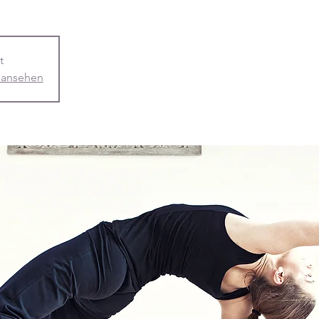
t
 ansehen