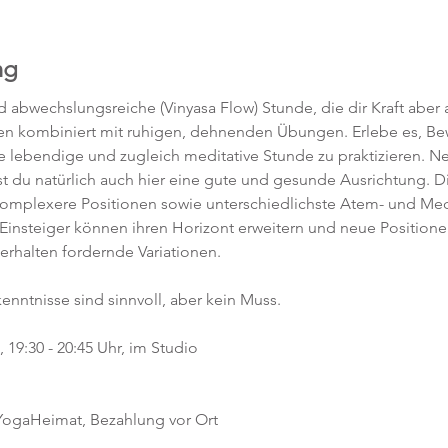
ng
abwechslungsreiche (Vinyasa Flow) Stunde, die dir Kraft aber a
en kombiniert mit ruhigen, dehnenden Übungen. Erlebe es, 
ne lebendige und zugleich meditative Stunde zu praktizieren. 
t du natürlich auch hier eine gute und gesunde Ausrichtung. D
komplexere Positionen sowie unterschiedlichste Atem- und Med
 Einsteiger können ihren Horizont erweitern und neue Position
 erhalten fordernde Variationen.  
kenntnisse sind sinnvoll, aber kein Muss.  
19:30 - 20:45 Uhr, im Studio 
 YogaHeimat, Bezahlung vor Ort