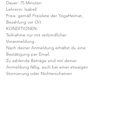
Dauer: 75 Minuten 
Lehrerin: Isabell
Preis: gemäß Preisliste der YogaHeimat, 
Bezahlung vor Ort
KONDITIONEN:
Teilnahme nur mit verbindlicher 
Voranmeldung. 
Nach deiner Anmeldung erhältst du eine 
Bestätigung per Email. 
Zu zahlende Beträge sind mit deiner 
Anmeldung fällig, auch bei einer etwaigen 
Stornierung oder Nichterscheinen 
deinerseits.
Mit der Anmeldung bestätigst und 
akzeptierst du unsere 
Teilnahmebedingungen und AGB.
FRAGEN?
Dann schreib uns an: info@yogaheimat.de