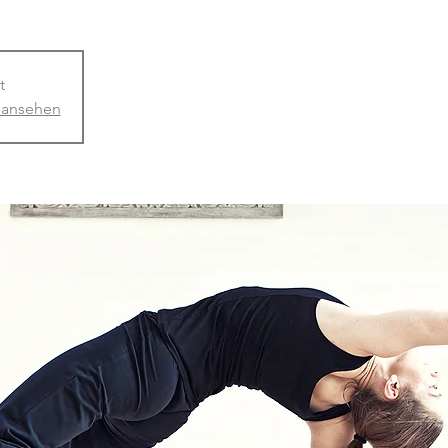
t
 ansehen