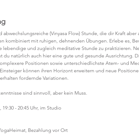
ng
abwechslungsreiche (Vinyasa Flow) Stunde, die dir Kraft aber a
en kombiniert mit ruhigen, dehnenden Übungen. Erlebe es, 
ne lebendige und zugleich meditative Stunde zu praktizieren. 
t du natürlich auch hier eine gute und gesunde Ausrichtung. D
komplexere Positionen sowie unterschiedlichste Atem- und Med
 Einsteiger können ihren Horizont erweitern und neue Position
 erhalten fordernde Variationen.  
kenntnisse sind sinnvoll, aber kein Muss.  
19:30 - 20:45 Uhr, im Studio 
 YogaHeimat, Bezahlung vor Ort