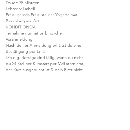
Dauer: 75 Minuten 
Lehrerin: Isabell
Preis: gemäß Preisliste der YogaHeimat, 
Bezahlung vor Ort
KONDITIONEN:
Teilnahme nur mit verbindlicher 
Voranmeldung. 
Nach deiner Anmeldung erhältst du eine 
Bestätigung per Email. 
Die o.g. Beträge sind fällig, wenn du nicht 
bis 24 Std. vor Kursstart per Mail stornierst, 
der Kurs ausgebucht ist & dein Platz nicht 
nachbesetzt werden kann.
Mit der Anmeldung bestätigst und 
akzeptierst du unsere 
Teilnahmebedingungen und AGB.
FRAGEN?
Dann schreib uns an: info@yogaheimat.de