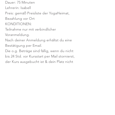
Dauer: 75 Minuten 
Lehrerin: Isabell
Preis: gemäß Preisliste der YogaHeimat, 
Bezahlung vor Ort
KONDITIONEN:
Teilnahme nur mit verbindlicher 
Voranmeldung. 
Nach deiner Anmeldung erhältst du eine 
Bestätigung per Email. 
Die o.g. Beträge sind fällig, wenn du nicht 
bis 24 Std. vor Kursstart per Mail stornierst, 
der Kurs ausgebucht ist & dein Platz nicht 
nachbesetzt werden kann.
Mit der Anmeldung bestätigst und 
akzeptierst du unsere 
Teilnahmebedingungen und AGB.
FRAGEN?
Dann schreib uns an: info@yogaheimat.de