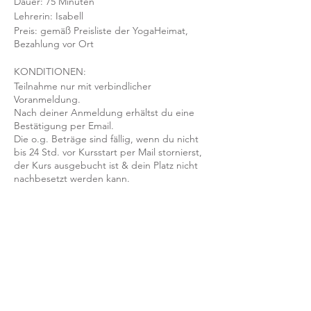
Dauer: 75 Minuten
Lehrerin: Isabell
Preis: gemäß Preisliste der YogaHeimat,
Bezahlung vor Ort
KONDITIONEN:
Teilnahme nur mit verbindlicher
Voranmeldung.
Nach deiner Anmeldung erhältst du eine
Bestätigung per Email.
Die o.g. Beträge sind fällig, wenn du nicht
bis 24 Std. vor Kursstart per Mail stornierst,
der Kurs ausgebucht ist & dein Platz nicht
nachbesetzt werden kann.
Mit der Anmeldung bestätigst und
akzeptierst du unsere
Teilnahmebedingungen und AGB.
FRAGEN?
Dann schreib uns an: info@yogaheimat.de