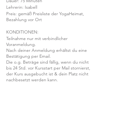
Dauer: 75 Minuten
Lehrerin: Isabell
Preis: gemäß Preisliste der YogaHeimat,
Bezahlung vor Ort
KONDITIONEN:
Teilnahme nur mit verbindlicher
Voranmeldung.
Nach deiner Anmeldung erhältst du eine
Bestätigung per Email.
Die o.g. Beträge sind fällig, wenn du nicht
bis 24 Std. vor Kursstart per Mail stornierst,
der Kurs ausgebucht ist & dein Platz nicht
nachbesetzt werden kann.
Mit der Anmeldung bestätigst und
akzeptierst du unsere
Teilnahmebedingungen und AGB.
FRAGEN?
Dann schreib uns an: info@yogaheimat.de