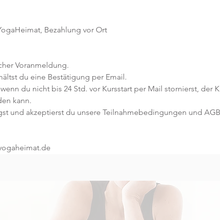
 YogaHeimat, Bezahlung vor Ort
icher Voranmeldung. 
ltst du eine Bestätigung per Email. 
 wenn du nicht bis 24 Std. vor Kursstart per Mail stornierst, der 
den kann.
gst und akzeptierst du unsere Teilnahmebedingungen und AGB
@yogaheimat.de