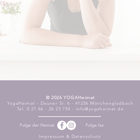
​© 2026 YOGAHeimat
YogaHeimat - Dauner Sr. 6 - 41236 Mönchengladbach
Tel. 0 21 66 - 26 23 754 - info@yogaheimat.de
Folge der Heimat
Folge Isa
Impressum & Datenschutz