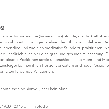
ng
abwechslungsreiche (Vinyasa Flow) Stunde, die dir Kraft aber a
en kombiniert mit ruhigen, dehnenden Übungen. Erlebe es, 
ne lebendige und zugleich meditative Stunde zu praktizieren. 
t du natürlich auch hier eine gute und gesunde Ausrichtung. D
komplexere Positionen sowie unterschiedlichste Atem- und Med
 Einsteiger können ihren Horizont erweitern und neue Position
 erhalten fordernde Variationen.  
kenntnisse sind sinnvoll, aber kein Muss.  
19:30 - 20:45 Uhr, im Studio 