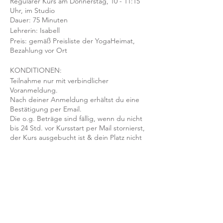
Regulärer Kurs am Donnerstag, 10 - 11:15
Uhr, im Studio
Dauer: 75 Minuten
Lehrerin: Isabell
Preis: gemäß Preisliste der YogaHeimat,
Bezahlung vor Ort
KONDITIONEN:
Teilnahme nur mit verbindlicher
Voranmeldung.
Nach deiner Anmeldung erhältst du eine
Bestätigung per Email.
Die o.g. Beträge sind fällig, wenn du nicht
bis 24 Std. vor Kursstart per Mail stornierst,
der Kurs ausgebucht ist & dein Platz nicht
nachbesetzt werden kann.
Mit der Anmeldung bestätigst und
akzeptierst du unsere
Teilnahmebedingungen und AGB.
FRAGEN?
Dann schreib uns an: info@yogaheimat.de