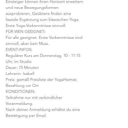
Einsteiger können ihren Horizont erweitern 
und neue Bewegungsformen 
ausprobieren, Geübtere finden eine 
fasziale Ergänzung zum klassischen Yoga. 
Erste Yoga-Vorkenntnisse sinnvoll.
FÜR WEN GEEIGNET
:
Für alle geeignet. Erste Vorkenntnisse sind 
sinnvoll, aber kein Muss.  
EVENT-INFOS
:
Regulärer Kurs am Donnerstag, 10 - 11:15 
Uhr, im Studio 
Dauer: 75 Minuten 
Lehrerin: Isabell
Preis: gemäß Preisliste der YogaHeimat, 
Bezahlung vor Ort
KONDITIONEN:
Teilnahme nur mit verbindlicher 
Voranmeldung. 
Nach deiner Anmeldung erhältst du eine 
Bestätigung per Email. 
Die o.g. Beträge sind fällig, wenn du nicht 
bis 24 Std. vor Kursstart per Mail stornierst, 