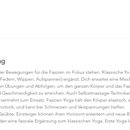
ng
der Bewegungen für die Faszien im Fokus stehen. Klassische Yo
 Federn, Wippen, Aufspannen) ergänzt. Dich erwartet eine Misc
n Übungen und Abfolgen, um den ganzen Körper und das Fasz
nd Geschmeidigkeit zu erreichen. Auch Selbstmassage-Techniken
ermehrt zum Einsatz. Faszien-Yoga hält den Körper elastisch, sch
motorik, und kann bei Schmerzen und Verspannungen helfen.
d Geübte: Einsteiger können ihren Horizont erweitern und neu
en eine fasziale Ergänzung zum klassischen Yoga. Erste Yoga-V