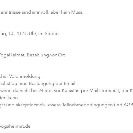
kenntnisse sind sinnvoll, aber kein Muss.  
g, 10 - 11:15 Uhr, im Studio 
 YogaHeimat, Bezahlung vor Ort
icher Voranmeldung. 
ltst du eine Bestätigung per Email. 
 wenn du nicht bis 24 Std. vor Kursstart per Mail stornierst, der 
den kann.
gst und akzeptierst du unsere Teilnahmebedingungen und AGB
@yogaheimat.de