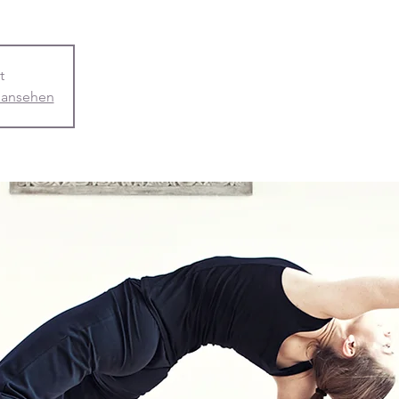
t
 ansehen