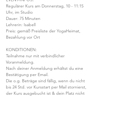
Regulärer Kurs am Donnerstag, 10 - 11:15 
Uhr, im Studio 
Dauer: 75 Minuten 
Lehrerin: Isabell
Preis: gemäß Preisliste der YogaHeimat, 
Bezahlung vor Ort
KONDITIONEN:
Teilnahme nur mit verbindlicher 
Voranmeldung. 
Nach deiner Anmeldung erhältst du eine 
Bestätigung per Email. 
Die o.g. Beträge sind fällig, wenn du nicht 
bis 24 Std. vor Kursstart per Mail stornierst, 
der Kurs ausgebucht ist & dein Platz nicht 
nachbesetzt werden kann.
Mit der Anmeldung bestätigst und 
akzeptierst du unsere 
Teilnahmebedingungen und AGB.
FRAGEN?