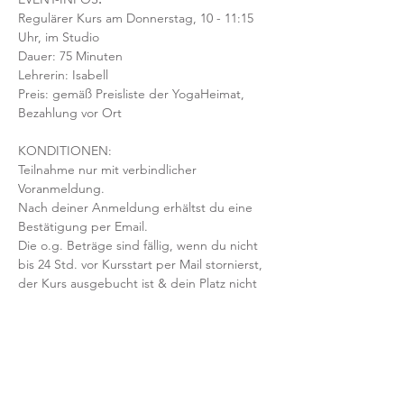
Regulärer Kurs am Donnerstag, 10 - 11:15 
Uhr, im Studio 
Dauer: 75 Minuten 
Lehrerin: Isabell
Preis: gemäß Preisliste der YogaHeimat, 
Bezahlung vor Ort
KONDITIONEN:
Teilnahme nur mit verbindlicher 
Voranmeldung. 
Nach deiner Anmeldung erhältst du eine 
Bestätigung per Email. 
Die o.g. Beträge sind fällig, wenn du nicht 
bis 24 Std. vor Kursstart per Mail stornierst, 
der Kurs ausgebucht ist & dein Platz nicht 
nachbesetzt werden kann.
Mit der Anmeldung bestätigst und 
akzeptierst du unsere 
Teilnahmebedingungen und AGB.
FRAGEN?