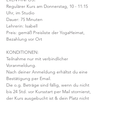
Regulärer Kurs am Donnerstag, 10 - 11:15 
Uhr, im Studio 
Dauer: 75 Minuten 
Lehrerin: Isabell
Preis: gemäß Preisliste der YogaHeimat, 
Bezahlung vor Ort
KONDITIONEN:
Teilnahme nur mit verbindlicher 
Voranmeldung. 
Nach deiner Anmeldung erhältst du eine 
Bestätigung per Email. 
Die o.g. Beträge sind fällig, wenn du nicht 
bis 24 Std. vor Kursstart per Mail stornierst, 
der Kurs ausgebucht ist & dein Platz nicht 
nachbesetzt werden kann.
Mit der Anmeldung bestätigst und 
akzeptierst du unsere 
Teilnahmebedingungen und AGB.
FRAGEN?