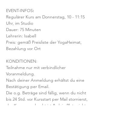
EVENT-INFOS
:
Regulärer Kurs am Donnerstag, 10 - 11:15 
Uhr, im Studio 
Dauer: 75 Minuten 
Lehrerin: Isabell
Preis: gemäß Preisliste der YogaHeimat, 
Bezahlung vor Ort
KONDITIONEN:
Teilnahme nur mit verbindlicher 
Voranmeldung. 
Nach deiner Anmeldung erhältst du eine 
Bestätigung per Email. 
Die o.g. Beträge sind fällig, wenn du nicht 
bis 24 Std. vor Kursstart per Mail stornierst, 
der Kurs ausgebucht ist & dein Platz nicht 
nachbesetzt werden kann.
Mit der Anmeldung bestätigst und 
akzeptierst du unsere 
Teilnahmebedingungen und AGB.