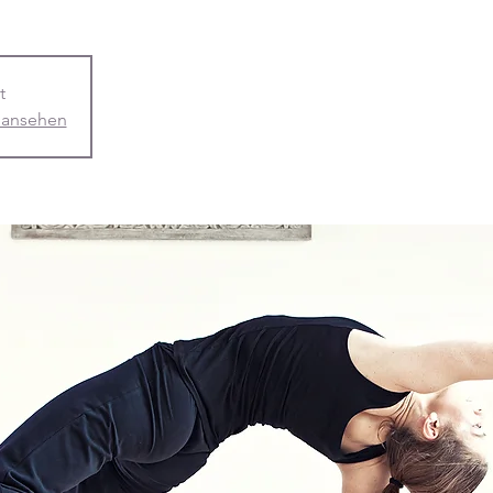
t
 ansehen