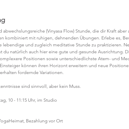
ng
abwechslungsreiche (Vinyasa Flow) Stunde, die dir Kraft aber a
en kombiniert mit ruhigen, dehnenden Übungen. Erlebe es, 
ne lebendige und zugleich meditative Stunde zu praktizieren. 
t du natürlich auch hier eine gute und gesunde Ausrichtung. D
komplexere Positionen sowie unterschiedlichste Atem- und Med
 Einsteiger können ihren Horizont erweitern und neue Position
 erhalten fordernde Variationen.  
kenntnisse sind sinnvoll, aber kein Muss.  
g, 10 - 11:15 Uhr, im Studio 
 YogaHeimat, Bezahlung vor Ort