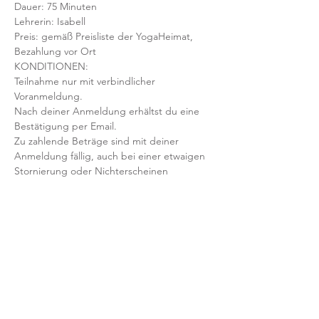
Dauer: 75 Minuten 
Lehrerin: Isabell
Preis: gemäß Preisliste der YogaHeimat, 
Bezahlung vor Ort
KONDITIONEN:
Teilnahme nur mit verbindlicher 
Voranmeldung. 
Nach deiner Anmeldung erhältst du eine 
Bestätigung per Email. 
Zu zahlende Beträge sind mit deiner 
Anmeldung fällig, auch bei einer etwaigen 
Stornierung oder Nichterscheinen 
deinerseits.
Mit der Anmeldung bestätigst und 
akzeptierst du unsere 
Teilnahmebedingungen und AGB.
FRAGEN?
Dann schreib uns an: info@yogaheimat.de