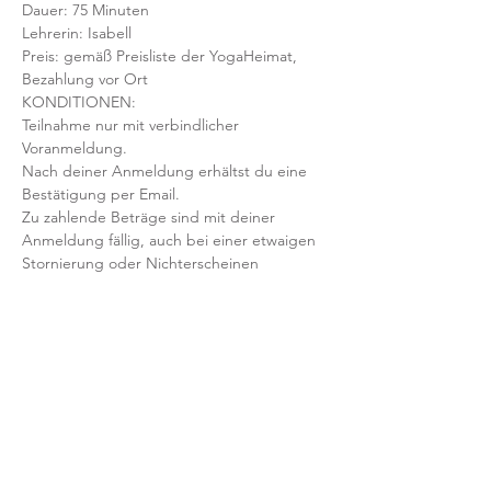
Dauer: 75 Minuten 
Lehrerin: Isabell
Preis: gemäß Preisliste der YogaHeimat, 
Bezahlung vor Ort
KONDITIONEN:
Teilnahme nur mit verbindlicher 
Voranmeldung. 
Nach deiner Anmeldung erhältst du eine 
Bestätigung per Email. 
Zu zahlende Beträge sind mit deiner 
Anmeldung fällig, auch bei einer etwaigen 
Stornierung oder Nichterscheinen 
deinerseits.
Mit der Anmeldung bestätigst und 
akzeptierst du unsere 
Teilnahmebedingungen und AGB.
FRAGEN?
Dann schreib uns an: info@yogaheimat.de