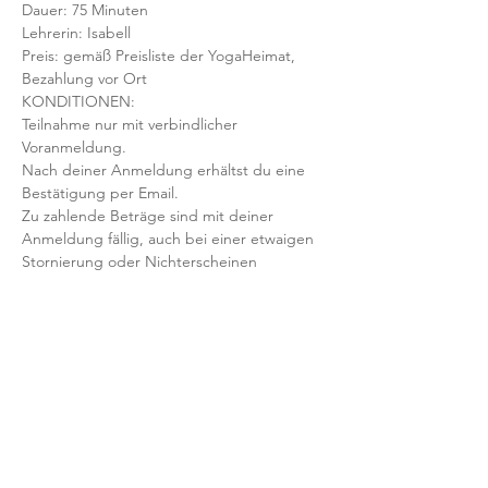
Dauer: 75 Minuten 
Lehrerin: Isabell
Preis: gemäß Preisliste der YogaHeimat, 
Bezahlung vor Ort
KONDITIONEN:
Teilnahme nur mit verbindlicher 
Voranmeldung. 
Nach deiner Anmeldung erhältst du eine 
Bestätigung per Email. 
Zu zahlende Beträge sind mit deiner 
Anmeldung fällig, auch bei einer etwaigen 
Stornierung oder Nichterscheinen 
deinerseits.
Mit der Anmeldung bestätigst und 
akzeptierst du unsere 
Teilnahmebedingungen und AGB.
FRAGEN?
Dann schreib uns an: info@yogaheimat.de