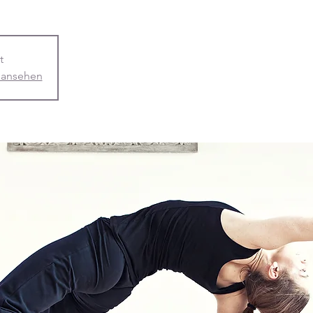
t
 ansehen