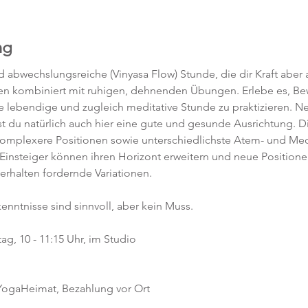
ng
abwechslungsreiche (Vinyasa Flow) Stunde, die dir Kraft aber a
en kombiniert mit ruhigen, dehnenden Übungen. Erlebe es, 
ne lebendige und zugleich meditative Stunde zu praktizieren. 
t du natürlich auch hier eine gute und gesunde Ausrichtung. D
komplexere Positionen sowie unterschiedlichste Atem- und Med
 Einsteiger können ihren Horizont erweitern und neue Position
 erhalten fordernde Variationen.  
kenntnisse sind sinnvoll, aber kein Muss.  
g, 10 - 11:15 Uhr, im Studio 
 YogaHeimat, Bezahlung vor Ort