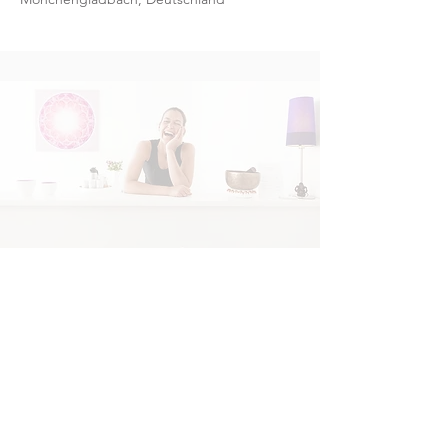
​© 2026 YOGAHeimat
YogaHeimat - Dauner Sr. 6 - 41236
Mönchengladbach
Tel. 0 21 66 - 26 23 754 -
info@yogaheimat.de
Folge der
Folge