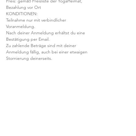
Preis: gemäß Preisliste der YogaHeimat, 
Bezahlung vor Ort
KONDITIONEN:
Teilnahme nur mit verbindlicher 
Voranmeldung. 
Nach deiner Anmeldung erhältst du eine 
Bestätigung per Email. 
Zu zahlende Beträge sind mit deiner 
Anmeldung fällig, auch bei einer etwaigen 
Stornierung deinerseits.
Mit der Anmeldung bestätigst und 
akzeptierst du unsere 
Teilnahmebedingungen und AGB.
FRAGEN?
Dann schreib uns an: info@yogaheimat.de