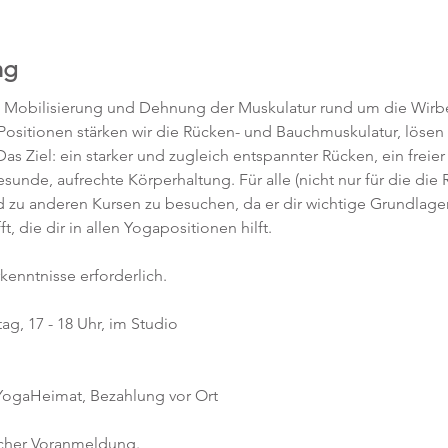
ng
, Mobilisierung und Dehnung der Muskulatur rund um die Wirbe
 Positionen stärken wir die Rücken- und Bauchmuskulatur, löse
as Ziel: ein starker und zugleich entspannter Rücken, ein freier
unde, aufrechte Körperhaltung. Für alle (nicht nur für die die 
d zu anderen Kursen zu besuchen, da er dir wichtige Grundlagen
 die dir in allen Yogapositionen hilft. 
kenntnisse erforderlich.  
g, 17 - 18 Uhr, im Studio 
 YogaHeimat, Bezahlung vor Ort
icher Voranmeldung. 