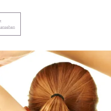
t
 ansehen