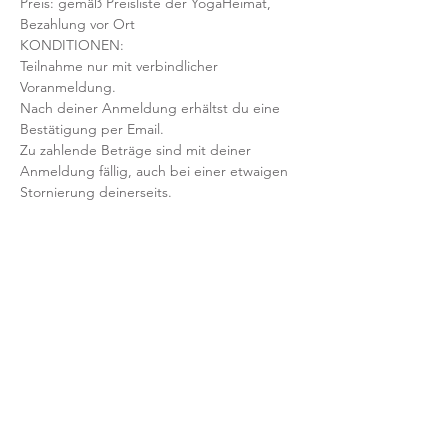
Preis: gemäß Preisliste der YogaHeimat, 
Bezahlung vor Ort
KONDITIONEN:
Teilnahme nur mit verbindlicher 
Voranmeldung. 
Nach deiner Anmeldung erhältst du eine 
Bestätigung per Email. 
Zu zahlende Beträge sind mit deiner 
Anmeldung fällig, auch bei einer etwaigen 
Stornierung deinerseits.
Mit der Anmeldung bestätigst und 
akzeptierst du unsere 
Teilnahmebedingungen und AGB.
FRAGEN?
Dann schreib uns an: info@yogaheimat.de