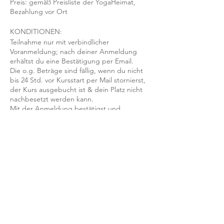
Preis: gemäß Preisliste der YogaHeimat,
Bezahlung vor Ort
KONDITIONEN:
Teilnahme nur mit verbindlicher
Voranmeldung; nach deiner Anmeldung
erhältst du eine Bestätigung per Email.
Die o.g. Beträge sind fällig, wenn du nicht
bis 24 Std. vor Kursstart per Mail stornierst,
der Kurs ausgebucht ist & dein Platz nicht
nachbesetzt werden kann.
Mit der Anmeldung bestätigst und
akzeptierst du unsere
Teilnahmebedingungen und AGB.
FRAGEN?
Dann schreib uns an: info@yogaheimat.de