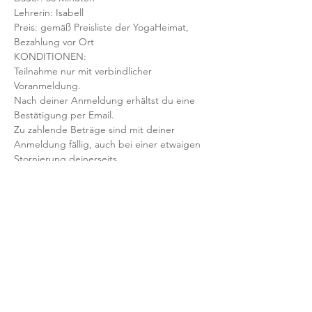
Lehrerin: Isabell
Preis: gemäß Preisliste der YogaHeimat, 
Bezahlung vor Ort
KONDITIONEN:
Teilnahme nur mit verbindlicher 
Voranmeldung. 
Nach deiner Anmeldung erhältst du eine 
Bestätigung per Email. 
Zu zahlende Beträge sind mit deiner 
Anmeldung fällig, auch bei einer etwaigen 
Stornierung deinerseits.
Mit der Anmeldung bestätigst und 
akzeptierst du unsere 
Teilnahmebedingungen und AGB.
FRAGEN?
Dann schreib uns an: info@yogaheimat.de