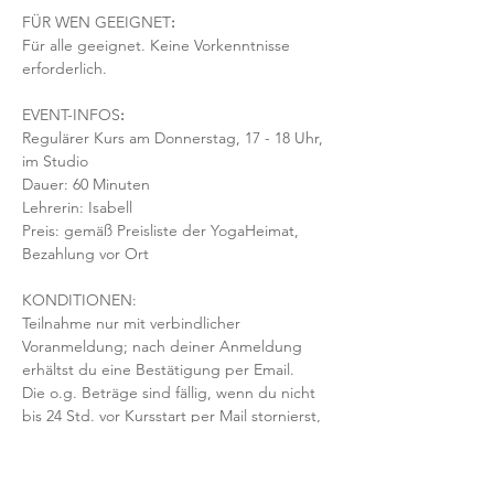
FÜR WEN GEEIGNET
:
Für alle geeignet. Keine Vorkenntnisse 
erforderlich.  
EVENT-INFOS
:
Regulärer Kurs am Donnerstag, 17 - 18 Uhr, 
im Studio 
Dauer: 60 Minuten 
Lehrerin: Isabell
Preis: gemäß Preisliste der YogaHeimat, 
Bezahlung vor Ort
KONDITIONEN:
Teilnahme nur mit verbindlicher 
Voranmeldung; nach deiner Anmeldung 
erhältst du eine Bestätigung per Email. 
Die o.g. Beträge sind fällig, wenn du nicht 
bis 24 Std. vor Kursstart per Mail stornierst, 
der Kurs ausgebucht ist & dein Platz nicht 
nachbesetzt werden kann.
Mit der Anmeldung bestätigst und 