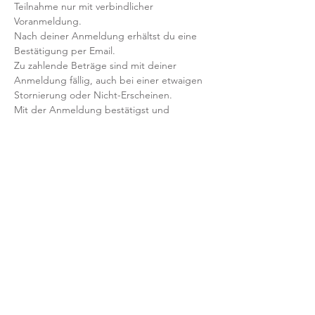
Teilnahme nur mit verbindlicher 
Voranmeldung. 
Nach deiner Anmeldung erhältst du eine 
Bestätigung per Email. 
Zu zahlende Beträge sind mit deiner 
Anmeldung fällig, auch bei einer etwaigen 
Stornierung oder Nicht-Erscheinen.
Mit der Anmeldung bestätigst und 
akzeptierst du unsere 
Teilnahmebedingungen und AGB.
FRAGEN?
Dann schreib uns an: info@yogaheimat.de