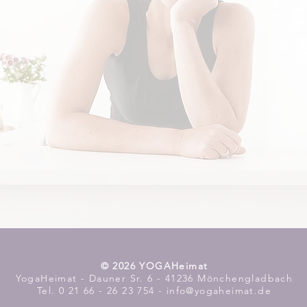
​© 2026 YOGAHeimat
YogaHeimat - Dauner Sr. 6 - 41236 Mönchengladbach
Tel. 0 21 66 - 26 23 754 - info@yogaheimat.de