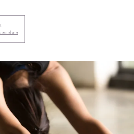
t
 ansehen