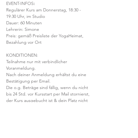
EVENT-INFOS
:
Regulärer Kurs am Donnerstag, 18:30 - 
19:30 Uhr, im Studio 
Dauer: 60 Minuten 
Lehrerin: Simone
Preis: gemäß Preisliste der YogaHeimat, 
Bezahlung vor Ort
KONDITIONEN:
Teilnahme nur mit verbindlicher 
Voranmeldung. 
Nach deiner Anmeldung erhältst du eine 
Bestätigung per Email. 
Die o.g. Beträge sind fällig, wenn du nicht 
bis 24 Std. vor Kursstart per Mail stornierst, 
der Kurs ausgebucht ist & dein Platz nicht 
nachbesetzt werden kann.
Mit der Anmeldung bestätigst und 
akzeptierst du unsere 
Teilnahmebedingungen und AGB.