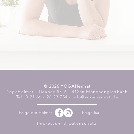
​© 2026 YOGAHeimat
YogaHeimat - Dauner Sr. 6 - 41236 Mönchengladbach
Tel. 0 21 66 - 26 23 754 - info@yogaheimat.de
Folge der Heimat
Folge Isa
Impressum & Datenschutz