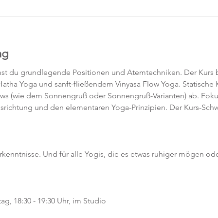
ng
rnst du grundlegende Positionen und Atemtechniken. Der Kurs b
atha Yoga und sanft-fließendem Vinyasa Flow Yoga. Statische
lows (wie dem Sonnengruß oder Sonnengruß-Varianten) ab. Fokus
srichtung und den elementaren Yoga-Prinzipien. Der Kurs-Schw
orkenntnisse. Und für alle Yogis, die es etwas ruhiger mögen ode
g, 18:30 - 19:30 Uhr, im Studio 