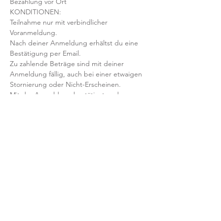
Bezahlung vor Ort
KONDITIONEN:
Teilnahme nur mit verbindlicher 
Voranmeldung. 
Nach deiner Anmeldung erhältst du eine 
Bestätigung per Email. 
Zu zahlende Beträge sind mit deiner 
Anmeldung fällig, auch bei einer etwaigen 
Stornierung oder Nicht-Erscheinen.
Mit der Anmeldung bestätigst und 
akzeptierst du unsere 
Teilnahmebedingungen und AGB.
FRAGEN?
Dann schreib uns an: info@yogaheimat.de