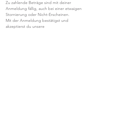
Zu zahlende Beträge sind mit deiner 
Anmeldung fällig, auch bei einer etwaigen 
Stornierung oder Nicht-Erscheinen.
Mit der Anmeldung bestätigst und 
akzeptierst du unsere 
Teilnahmebedingungen und AGB.
FRAGEN?
Dann schreib uns an: info@yogaheimat.de